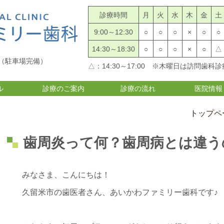
診療時間
月
火
水
木
金
土
9:00～12:30
○
○
○
×
○
○
14:30～18:30
○
○
○
×
○
△
（駐車場完備）
△：14:30～17:00 ※木曜日は訪問歯科
ル
診療のご案内
診療の流れ
医院情報
トップペ
歯周炎って何？歯周病とは違う
みなさま、こんにちは！
久留米市の歯医者さん、あいかわファミリー歯科です♪