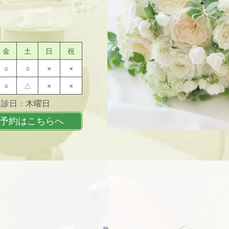
金
土
日
祝
○
○
×
×
○
△
×
×
/往診日：木曜日
予約はこちらへ