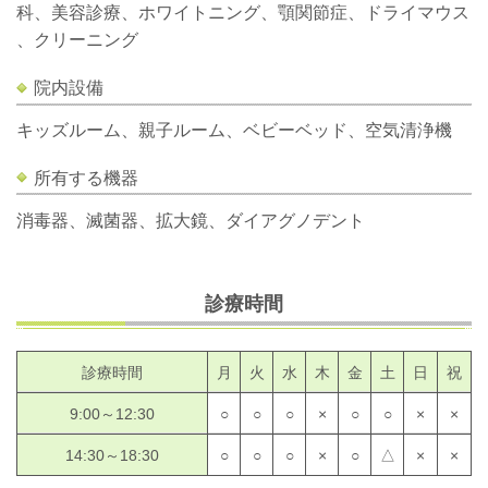
科、美容診療、ホワイトニング、顎関節症、ドライマウス
、クリーニング
院内設備
キッズルーム、親子ルーム、ベビーベッド、空気清浄機
所有する機器
消毒器、滅菌器、拡大鏡、
ダイアグノデント
診療時間
診療時間
月
火
水
木
金
土
日
祝
9:00～12:30
○
○
○
×
○
○
×
×
14:30～18:30
○
○
○
×
○
△
×
×