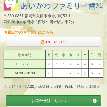
〒839-0861 福岡県久留米市合川町53-1
西鉄天神大牟田線「西鉄久留米駅」車7分
お電話でのお問合せはこちら
0942-48-2488
診療時間
月
火
水
木
金
土
日
祝
9:00～12:30
○
○
○
×
○
○
×
×
14:30～18:30
○
○
○
×
○
△
×
×
△：14:30～17:00／休診日：日曜・祝日/往診日：木曜日
お問合せはこちらへ