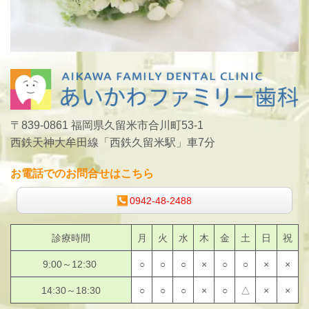
〒839-0861 福岡県久留米市合川町53-1
西鉄天神大牟田線「西鉄久留米駅」車7分
お電話でのお問合せはこちら
0942-48-2488
診療時間
月
火
水
木
金
土
日
祝
9:00～12:30
○
○
○
×
○
○
×
×
14:30～18:30
○
○
○
×
○
△
×
×